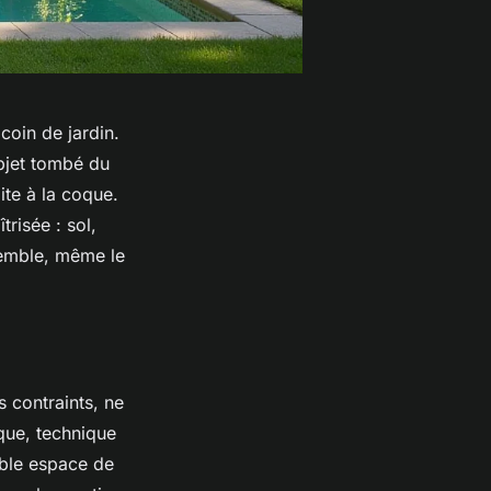
coin de jardin.
bjet tombé du
mite à la coque.
trisée : sol,
semble, même le
s contraints, ne
ique, technique
able espace de