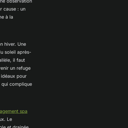
une observation
r cause : un
me à la
en hiver. Une
u soleil après-
èle, il faut
venir un refuge
: idéaux pour
ce qui complique
agement spa
ux. Le
ble et drainée,