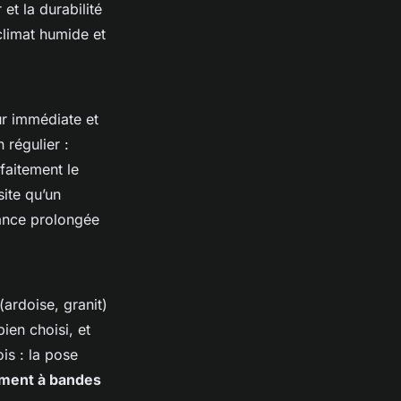
et la durabilité
climat humide et
ur immédiate et
 régulier :
faitement le
site qu’un
nance prolongée
(ardoise, granit)
bien choisi, et
ois : la pose
ement à bandes