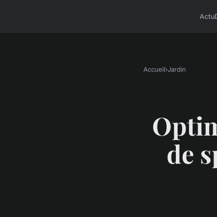
Actu
Accueil
›
Jardin
Optim
de s