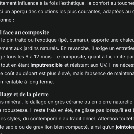
tement influence à la fois l’esthétique, le confort au toucher 
ci un aperçu des solutions les plus courantes, adaptées au 
sonne :
l face au composite
e pin traité ou l’exotique (ipé, cumaru), apporte une chale
tement aux jardins naturels. En revanche, il exige un entretien
ge tous les 6 à 12 mois. Le composite, quant à lui, imite par
 tout en étant
imputrescible
et résistant aux UV. Il ne néces
Le coût au départ est plus élevé, mais l’absence de mainte
on rentable à long terme.
lage et de la pierre
us minéral, le dallage en grès cérame ou en pierre naturelle 
robustesse. Il reste frais en été, ne glisse pas lorsqu’il est 
 les styles, du contemporain au traditionnel. Attention toutef
 de sable ou de gravillon bien compacté, ainsi qu’un
jointoi