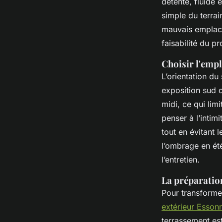
détente, fluide
simple du terrai
mauvais emplacem
faisabilité du pr
Choisir l'empl
L’orientation du
exposition sud o
midi, ce qui lim
penser à l’intim
tout en évitant 
l’ombrage en été
l’entretien.
La préparatio
Pour transformer
extérieur Esson
terrassement est