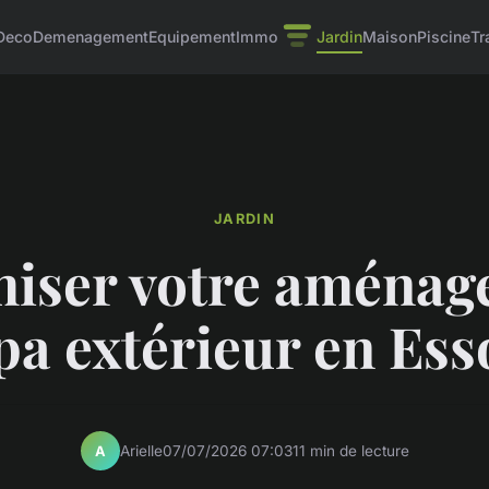
Deco
Demenagement
Equipement
Immo
Jardin
Maison
Piscine
Tr
JARDIN
iser votre aména
pa extérieur en Es
Arielle
07/07/2026 07:03
11 min de lecture
A