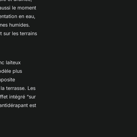
t aussi le moment
mentation en eau,
ones humides.
 sur les terrains
c laiteux
odèle plus
mposite
 la terrasse. Les
et intégré “sur
antidérapant est