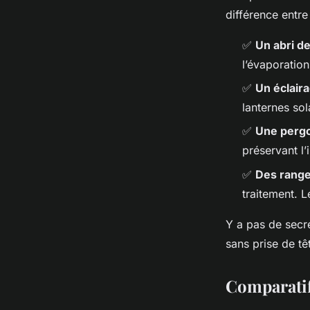
différence entre
✅
Un abri de
l’évaporation
✅
Un éclair
lanternes so
✅
Une pergo
préservant l’
✅
Des range
traitement. 
Y a pas de secre
sans prise de tê
Comparatif