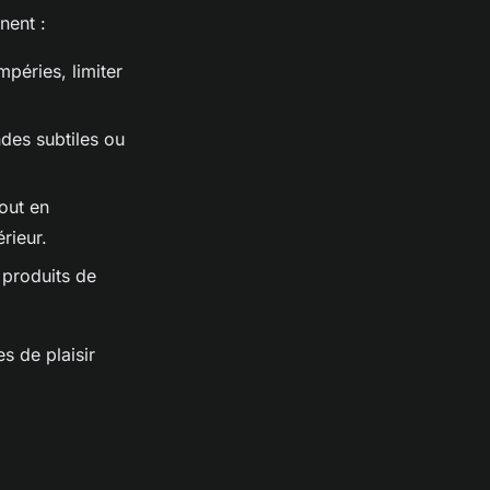
nent :
péries, limiter
ndes subtiles ou
tout en
rieur.
s produits de
s de plaisir