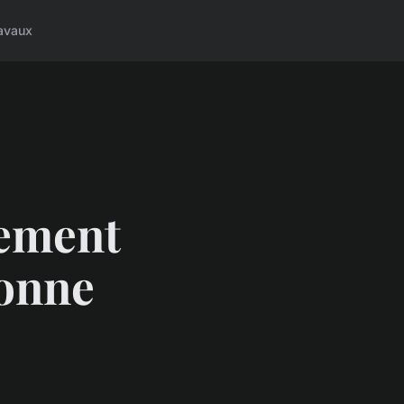
avaux
gement
sonne