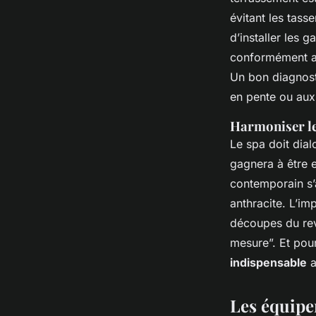
évitant les tass
d’installer les g
conformément 
Un bon diagnosti
en pente ou aux 
Harmoniser les
Le spa doit dia
gagnera à être e
contemporain s’
anthracite. L’imp
découpes du rev
mesure”. Et pour
indispensable
a
Les équipe