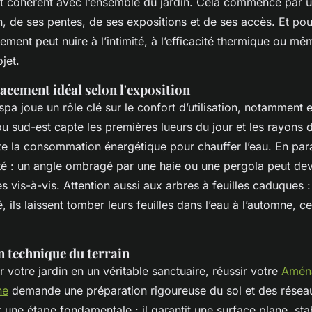
 et cohérent avec l’ensemble du jardin. Cela commence par 
n, de ses pentes, de ses expositions et de ses accès. Et pou
ent peut nuire à l’intimité, à l’efficacité thermique ou mê
ojet.
acement idéal selon l'exposition
 spa joue un rôle clé sur le confort d’utilisation, notamment 
u sud-est capte les premières lueurs du jour et les rayons d
ite la consommation énergétique pour chauffer l’eau. En parall
ité : un angle ombragé par une haie ou une pergola peut de
les vis-à-vis. Attention aussi aux arbres à feuilles caduques 
, ils laissent tomber leurs feuilles dans l’eau à l’automne, 
n technique du terrain
 votre jardin en un véritable sanctuaire, réussir votre
Amén
ne
demande une préparation rigoureuse du sol et des résea
 une étape fondamentale : il garantit une surface plane, sta