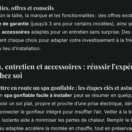
ies, offres et conseils
on la taille, la marque et les fonctionnalités : des offres exi
 de garantie
(jusqu’à 3 ans pour certains modèles), ainsi q
s
accessoires
adaptés pour un entretien sans surprise. Des 
dent chaque choix pour adapter votre investissement à la f
u lieu d’installation.
n, entretien et accessoires : réussir l’exp
hez soi
ttre en route un spa gonflable : les étapes clés et ast
un
spa gonflable facile à installer
peut se résumer en quelq
oisir un sol plat, propre et proche d’une prise électrique, dér
onnecter le gonfleur intégré pour insuffler l’air. Veiller à la 
 isolante aide à minimiser les pertes de chaleur. Remplir le
au adaptée accélère la montée en chauffe, tout en préserva