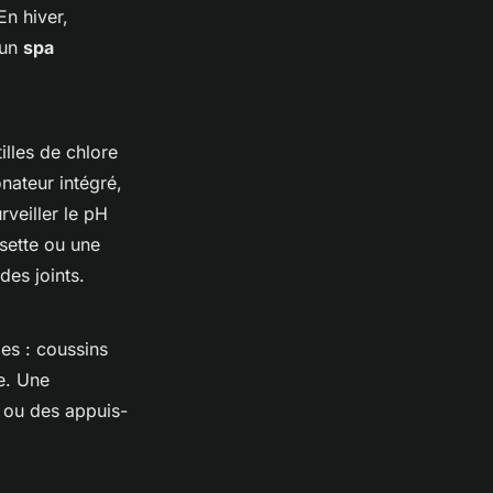
En hiver,
’un
spa
tilles de chlore
nateur intégré,
rveiller le pH
sette ou une
des joints.
es : coussins
e. Une
n ou des appuis-