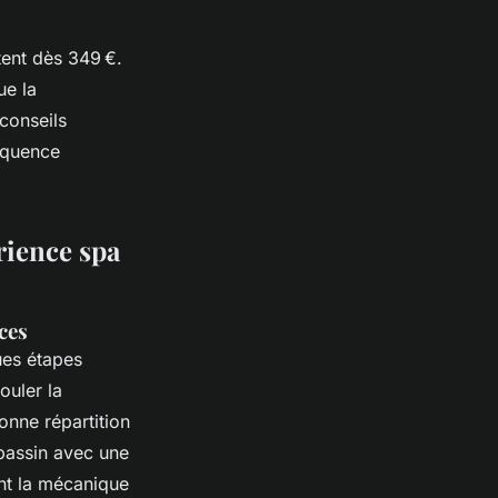
stent dès 349 €.
ue la
conseils
réquence
érience spa
uces
ues étapes
ouler la
bonne répartition
 bassin avec une
nt la mécanique