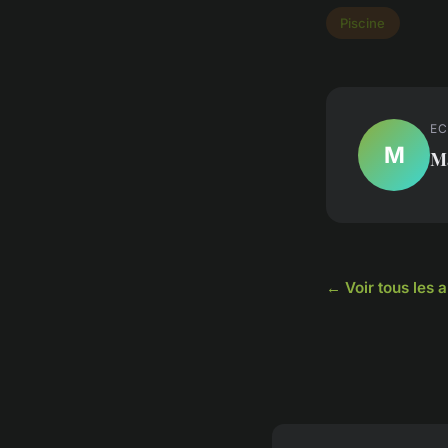
Piscine
EC
M
M
← Voir tous les a