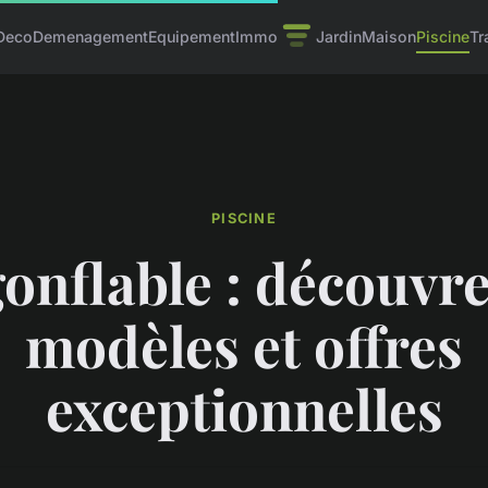
Deco
Demenagement
Equipement
Immo
Jardin
Maison
Piscine
Tr
PISCINE
onflable : découvr
modèles et offres
exceptionnelles