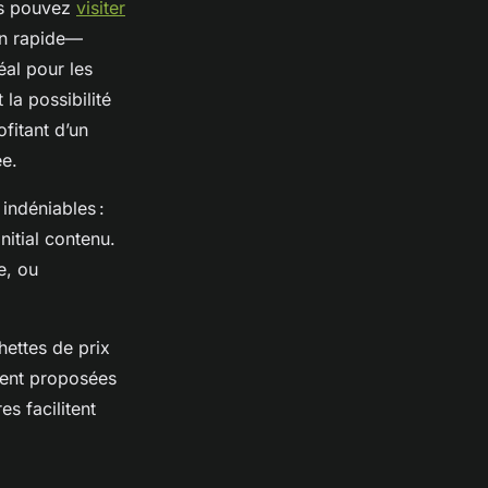
ous pouvez
visiter
ion rapide—
éal pour les
la possibilité
fitant d’un
ée.
indéniables :
nitial contenu.
e, ou
hettes de prix
ment proposées
s facilitent