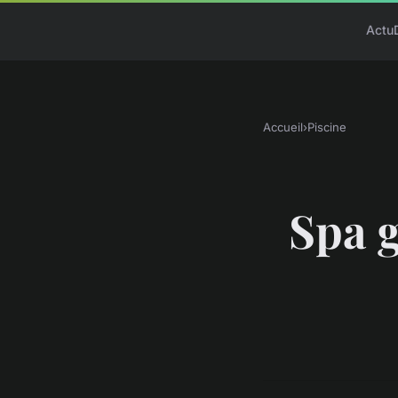
Actu
Accueil
›
Piscine
Spa g