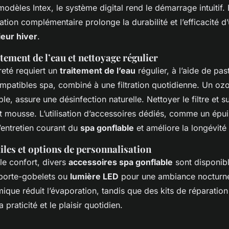
 modèles Intex, le système digital rend le démarrage intuitif. 
olation complémentaire prolonge la durabilité et l’efficacité d
ieur hiver
.
itement de l’eau et nettoyage régulier
reté requiert un
traitement de l’eau
régulier, à l’aide de pas
patibles spa, combiné à une filtration quotidienne. Un ozo
le, assure une désinfection naturelle. Nettoyer le filtre et su
t mousse. L’utilisation d’accessoires dédiés, comme un épui
l’entretien courant du
spa gonflable
et améliore la longévité 
iles et options de personnalisation
le confort, divers
accessoires spa gonflable
sont disponibl
porte-gobelets ou
lumière LED
pour une ambiance nocturn
ique réduit l’évaporation, tandis que des kits de réparatio
a praticité et le plaisir quotidien.