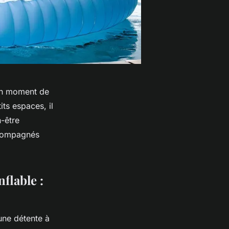
’un moment de
its espaces, il
n-être
ccompagnés
flable :
une détente à