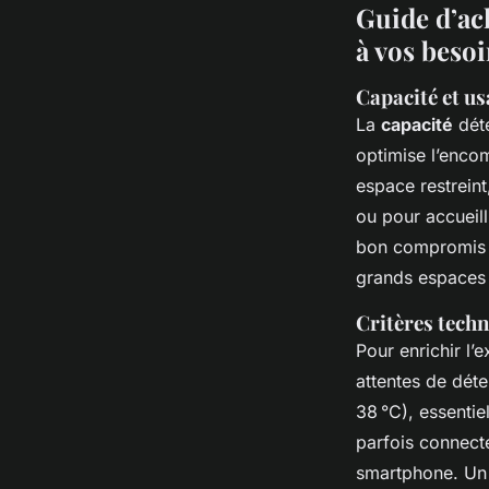
Guide d’ach
à vos beso
Capacité et us
La
capacité
déte
optimise l’enco
espace restreint
ou pour accueill
bon compromis e
grands espaces 
Critères techn
Pour enrichir l’
attentes de déte
38 °C), essentie
parfois connect
smartphone. Un 