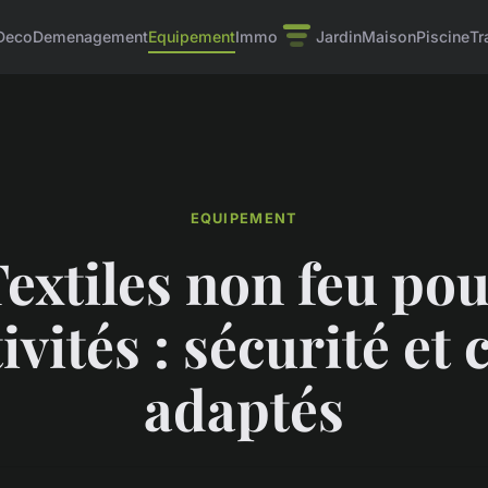
Deco
Demenagement
Equipement
Immo
Jardin
Maison
Piscine
Tr
EQUIPEMENT
extiles non feu po
ivités : sécurité et
adaptés