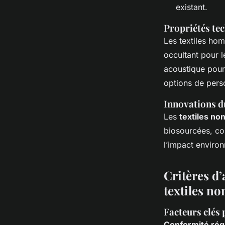
existant.
Propriétés te
Les textiles hom
occultant pour l
acoustique pour 
options de pers
Innovations d
Les
textiles no
biosourcées, com
l’impact enviro
Critères d’
textiles no
Facteurs clés 
Conformité rég