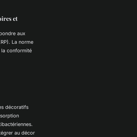
ires et
épondre aux
(ERP). La norme
r la conformité
es décoratifs
bsorption
tibactériennes.
ntégrer au décor