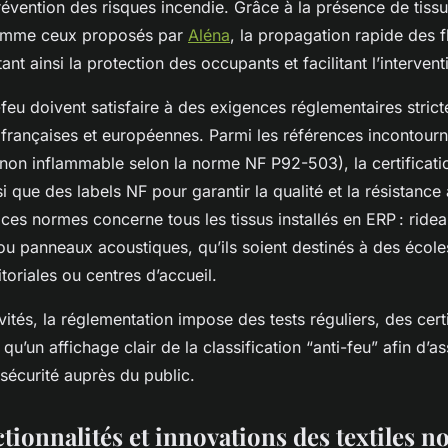
prévention des risques incendie. Grâce à la présence de tis
omme ceux proposés par
Aléna
, la propagation rapide des 
ant ainsi la protection des occupants et facilitant l’interven
i-feu doivent satisfaire à des exigences réglementaires stric
françaises et européennes. Parmi les références incontourna
non inflammable selon la norme NF P92-503), la certificat
i que des labels NF pour garantir la qualité et la résistance 
 ces normes concerne tous les tissus installés en ERP : ridea
ou panneaux acoustiques, qu’ils soient destinés à des école
ritoriales ou centres d’accueil.
ivités, la réglementation impose des tests réguliers, des cert
qu’un affichage clair de la classification “anti-feu” afin d’a
sécurité auprès du public.
tionnalités et innovations des textiles n