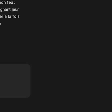
non feu :
gnant leur
er à la fois
n