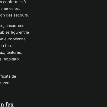
sus conformes à
flammes est
tion des secours.
tes, encadrées
bles figurent le
ion européenne
au feu.
ux, tentures,
s, hôpitaux,
ificats de
ssurer
on feu