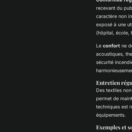
recevant du pub
caractère non i
exposé à une uti
(hôpital, école,
Le
confort
ne do
acoustiques, the
sécurité incendi
harmonieusement 
Entretien régu
Des textiles no
permet de mainte
techniques est n
équipements.
Exemples et so