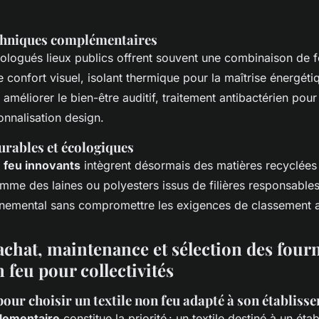
chniques complémentaires
ologués lieux publics offrent souvent une combinaison de fo
e confort visuel, isolant thermique pour la maîtrise énergéti
améliorer le bien-être auditif, traitement antibactérien pour 
onnalisation design.
urables et écologiques
n feu innovants
intègrent désormais des matières recyclées
me des laines ou polyesters issus de filières responsables,
nnemental sans compromettre les exigences de classement a
achat, maintenance et sélection des four
n feu pour collectivités
pour choisir un textile non feu adapté à son établiss
lementaire
constitue la priorité : un textile destiné à un éta