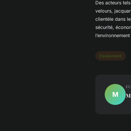
Des acteurs tels
velours, jacquar
clientèle dans le
sécurité, économ
l’environnement 
Equipement
EC
M
M