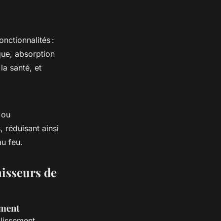
nctionnalités :
que, absorption
la santé, et
 ou
 réduisant ainsi
u feu.
nisseurs de
ement
blissement