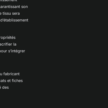
arantissant son
e tissu sera
 d’établissement
ropriétés
crifier la
pour s’intégrer
u fabricant
cats et fiches
é des