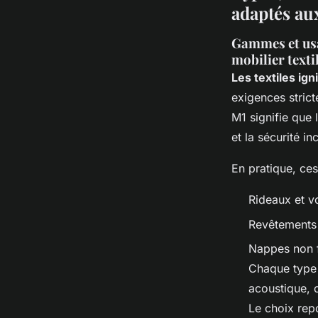
adaptés aux
Gammes et usag
mobilier texti
Les textiles ign
exigences stric
M1 signifie que 
et la sécurité in
En pratique, ces 
Rideaux et vo
Revêtements 
Nappes non f
Chaque type d
acoustique, o
Le choix repo