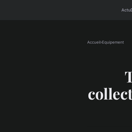
Actu
Accueil
›
Equipement
T
collect