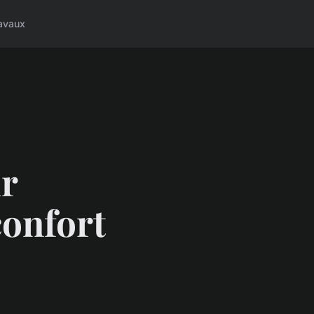
avaux
ur
 confort