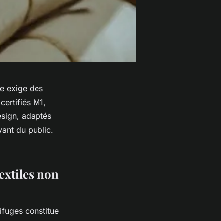
ue exige des
certifiés M1,
design, adaptés
vant du public.
extiles non
nifuges constitue